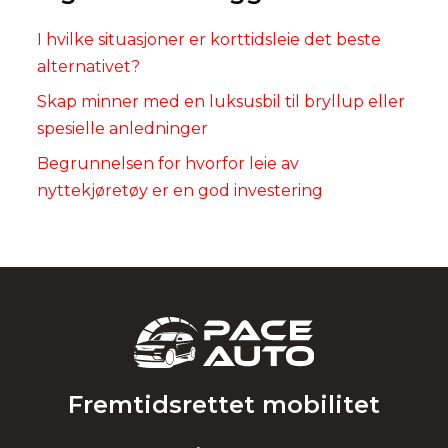
I hvilke situasjoner er korttidsleie det beste
alternativet?
Skap minner med en luksusbil til bryllup eller
spesielle anledninger
Begrunnelsen for hvorfor leie av
nyttekjøretøy er en god investering
Fremtidsrettet mobilitet