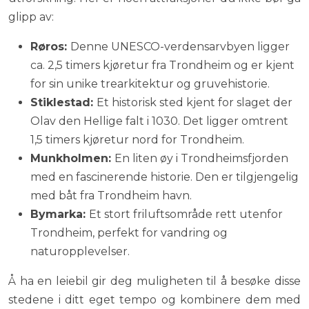
glipp av:
Røros:
Denne UNESCO-verdensarvbyen ligger
ca. 2,5 timers kjøretur fra Trondheim og er kjent
for sin unike trearkitektur og gruvehistorie.
Stiklestad:
Et historisk sted kjent for slaget der
Olav den Hellige falt i 1030. Det ligger omtrent
1,5 timers kjøretur nord for Trondheim.
Munkholmen:
En liten øy i Trondheimsfjorden
med en fascinerende historie. Den er tilgjengelig
med båt fra Trondheim havn.
Bymarka:
Et stort friluftsområde rett utenfor
Trondheim, perfekt for vandring og
naturopplevelser.
Å ha en leiebil gir deg muligheten til å besøke disse
stedene i ditt eget tempo og kombinere dem med